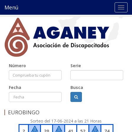
Menú
Toggl
navig
Número
Serie
Fecha
Busca
EUROBINGO
Sorteo del 17-06-2024 a las 21 Horas
2
20
41
52
74