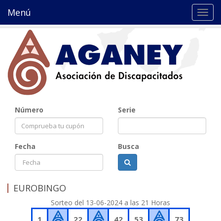
Menú
Toggl
navig
Número
Serie
Fecha
Busca
EUROBINGO
Sorteo del 13-06-2024 a las 21 Horas
1
22
42
53
73